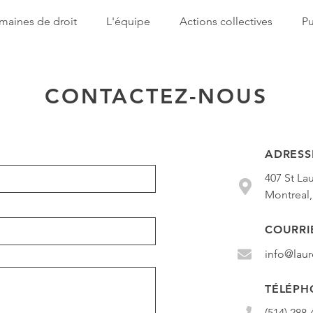
aines de droit
L'équipe
Actions collectives
Pu
CONTACTEZ-NOUS
ADRESS
407 St La
Montreal
COURRI
info@lau
TÉLÉPH
(514) 288