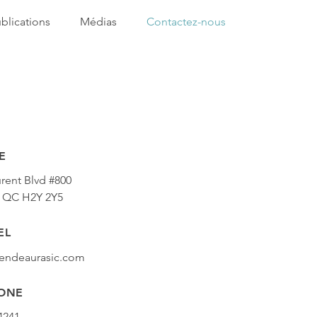
blications
Médias
Contactez-nous
E
urent Blvd #800
, QC H2Y 2Y5
EL
rendeaurasic.com
ONE
-4241